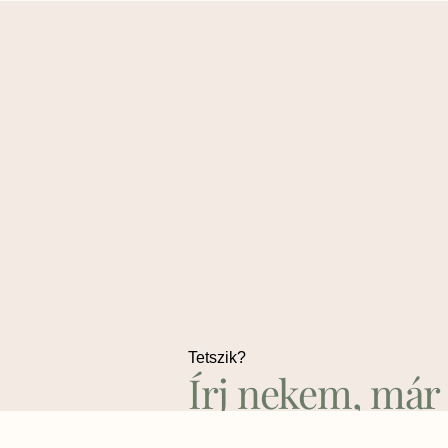
Tetszik?
Írj nekem, már
nagyon várom